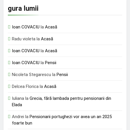
gura lumii
Ioan COVACIU
la
Acasă
Radu violeta
la
Acasă
Ioan COVACIU
la
Acasă
Ioan COVACIU
la
Pensii
Nicoleta Stegarescu
la
Pensii
Delcea Florica
la
Acasă
Iuliana
la
Grecia, fără lambada pentru pensionarii din
Elada
Andrei
la
Pensionarii portughezi vor avea un an 2025
foarte bun