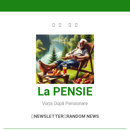
Skip
to
content
La PENSIE
Viața După Pensionare
NEWSLETTER
RANDOM NEWS