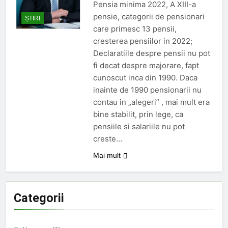
Pensionarii români care
Pensia minima 2022, A XIII-a
continuă să muncească;
pensie, categorii de pensionari
ȘTIRI
O Lună Ago
care primesc 13 pensii,
Pensii diminuate cu 85% pentru
cresterea pensiilor in 2022;
aceste categorii de pensionari
Declaratiile despre pensii nu pot
6 Luni Ago
fi decat despre majorare, fapt
Romania din nou la
cunoscut inca din 1990. Daca
EUROVISION
inainte de 1990 pensionarii nu
9 Luni Ago
contau in „alegeri” , mai mult era
Manole: Costuri prea mari cu
plata pensiilor prin poștă;
bine stabilit, prin lege, ca
9 Luni Ago
pensiile si salariile nu pot
Sfințirea Catedralei Mântuirii
creste…
Neamului Românesc, cea mai
mare biserică ortodoxă din lume
Mai mult
9 Luni Ago
Categorii