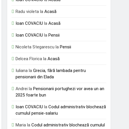
Radu violeta
la
Acasă
Ioan COVACIU
la
Acasă
Ioan COVACIU
la
Pensii
Nicoleta Stegarescu
la
Pensii
Delcea Florica
la
Acasă
Iuliana
la
Grecia, fără lambada pentru
pensionarii din Elada
Andrei
la
Pensionarii portughezi vor avea un an
2025 foarte bun
Ioan COVACIU
la
Codul administrativ blochează
cumulul pensie-salariu
Maria
la
Codul administrativ blochează cumulul