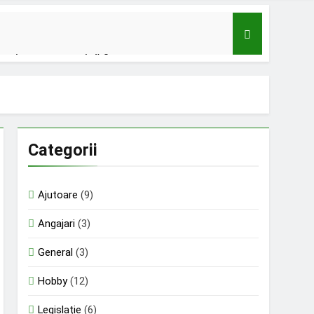
u mișcare tectonică ?
u;
audat cu 12,5 milioane de euro;
Categorii
ontinuă să muncească;
Ajutoare
(9)
Romania din nou la EUROVISION
9 Luni Ago
Angajari
(3)
General
(3)
Hobby
(12)
Legislație
(6)