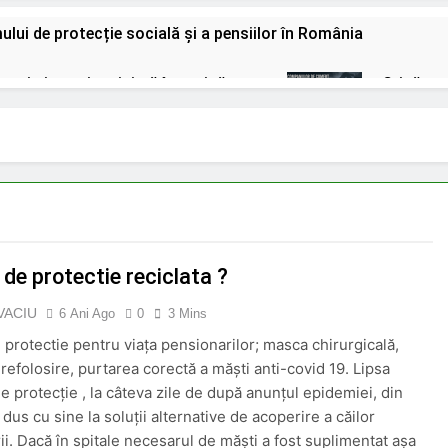
lui de protecție socială și a pensiilor în România
 cu zi și pensia minimă în vecinătate
Criză sa
2 Zile Ago
un fost polițist s-a întors înarmat după o ceartă cu vecinul să
victimele Mineriadei din 1990;
INPS ITALIA fr
O Lună Ago
nsionari in 2026;
Pensionarii români care c
O Lună Ago
de protectie reciclata ?
u 85% pentru aceste categorii de pensionari
VACIU
6 Ani Ago
0
3 Mins
 protectie pentru viața pensionarilor; masca chirurgicală,
 refolosire, purtarea corectă a măști anti-covid 19. Lipsa
e protecție , la câteva zile de după anunțul epidemiei, din
 dus cu sine la soluții alternative de acoperire a căilor
ii. Dacă în spitale necesarul de măști a fost suplimentat așa