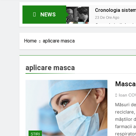
Cronologia sistemu
NEWS
23 De Ore Ago
Costul vieții de zi
24 De Ore Ago
Panică la Edirne: 
Home
aplicare masca
O Săptămână Ago
5000 de lei pentru 
2 Săptămâni Ago
aplicare masca
Ajutoare pentru pe
O Lună Ago
Masca 
Pensii diminuate c
6 Luni Ago
Ioan CO
Măsuri de
reciclare,
măștilor d
farmacii a
respirator
ȘTIRI