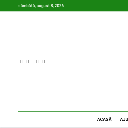
Skip
sâmbătă, august 8, 2026
to
content
ACASĂ
AJ