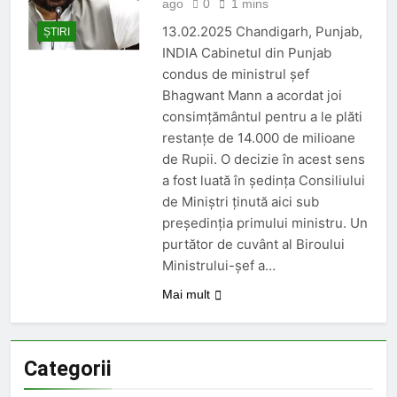
INPS ITALIA fraudat cu 12,5
ago
0
1 mins
milioane de euro;
13.02.2025 Chandigarh, Punjab,
ȘTIRI
O Lună Ago
INDIA Cabinetul din Punjab
Ajutoare pentru pensionari in
condus de ministrul șef
2026;
Bhagwant Mann a acordat joi
O Lună Ago
consimțământul pentru a le plăti
Pensionarii români care
continuă să muncească;
restanțe de 14.000 de milioane
de Rupii. O decizie în acest sens
O Lună Ago
Pensii diminuate cu 85% pentru
a fost luată în ședința Consiliului
aceste categorii de pensionari
de Miniștri ținută aici sub
6 Luni Ago
președinția primului ministru. Un
Romania din nou la
purtător de cuvânt al Biroului
EUROVISION
Ministrului-șef a…
9 Luni Ago
Mai mult
Categorii