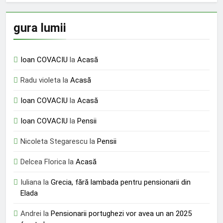
gura lumii
Ioan COVACIU
la
Acasă
Radu violeta
la
Acasă
Ioan COVACIU
la
Acasă
Ioan COVACIU
la
Pensii
Nicoleta Stegarescu
la
Pensii
Delcea Florica
la
Acasă
Iuliana
la
Grecia, fără lambada pentru pensionarii din
Elada
Andrei
la
Pensionarii portughezi vor avea un an 2025