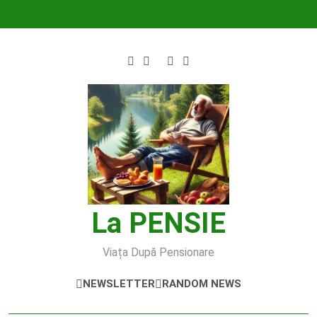
Skip
to
content
La PENSIE
Viața După Pensionare
NEWSLETTER
RANDOM NEWS