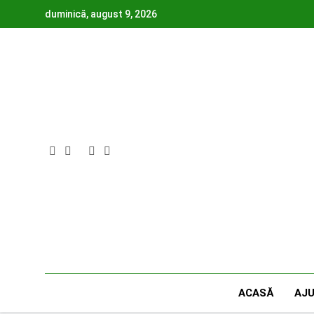
Skip
duminică, august 9, 2026
to
content
ACASĂ
AJ