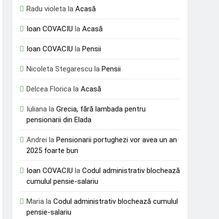
Radu violeta
la
Acasă
Ioan COVACIU
la
Acasă
Ioan COVACIU
la
Pensii
Nicoleta Stegarescu
la
Pensii
Delcea Florica
la
Acasă
Iuliana
la
Grecia, fără lambada pentru
pensionarii din Elada
Andrei
la
Pensionarii portughezi vor avea un an
2025 foarte bun
Ioan COVACIU
la
Codul administrativ blochează
cumulul pensie-salariu
Maria
la
Codul administrativ blochează cumulul
pensie-salariu