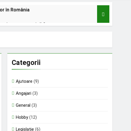
lor în România
u mișcare tectonică ?
u;
audat cu 12,5 milioane de euro;
Categorii
ontinuă să muncească;
Ajutoare
(9)
Angajari
(3)
General
(3)
Hobby
(12)
Legislație
(6)