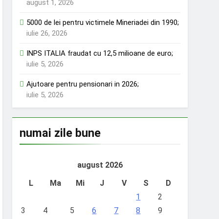
august 1, 2026
5000 de lei pentru victimele Mineriadei din 1990;
iulie 26, 2026
INPS ITALIA fraudat cu 12,5 milioane de euro;
iulie 5, 2026
Ajutoare pentru pensionari in 2026;
iulie 5, 2026
numai zile bune
august 2026
L
Ma
Mi
J
V
S
D
1
2
3
4
5
6
7
8
9