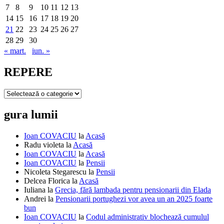
7
8
9
10
11
12
13
14
15
16
17
18
19
20
21
22
23
24
25
26
27
28
29
30
« mart.
iun. »
REPERE
REPERE
gura lumii
Ioan COVACIU
la
Acasă
Radu violeta
la
Acasă
Ioan COVACIU
la
Acasă
Ioan COVACIU
la
Pensii
Nicoleta Stegarescu
la
Pensii
Delcea Florica
la
Acasă
Iuliana
la
Grecia, fără lambada pentru pensionarii din Elada
Andrei
la
Pensionarii portughezi vor avea un an 2025 foarte
bun
Ioan COVACIU
la
Codul administrativ blochează cumulul