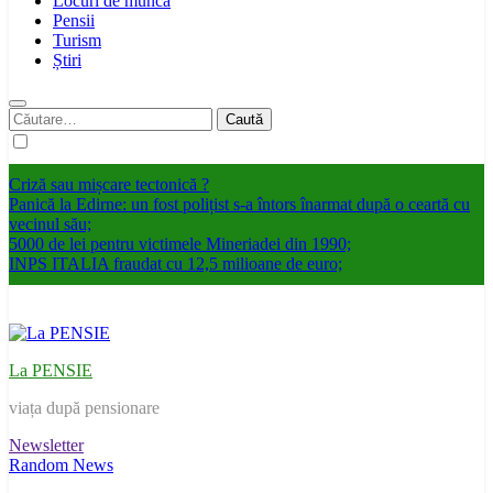
Locuri de munca
Pensii
Turism
Știri
Caută
după:
Criză sau mișcare tectonică ?
Panică la Edirne: un fost polițist s-a întors înarmat după o ceartă cu
vecinul său;
5000 de lei pentru victimele Mineriadei din 1990;
INPS ITALIA fraudat cu 12,5 milioane de euro;
La PENSIE
viața după pensionare
Newsletter
Random News