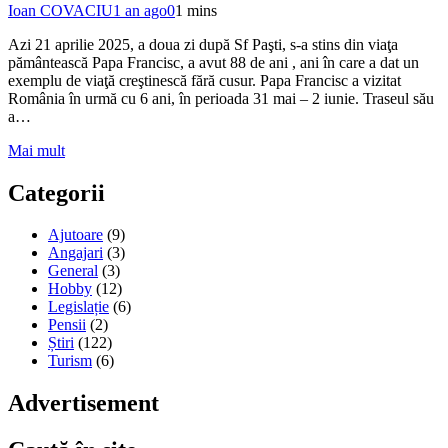
Ioan COVACIU
1 an ago
0
1 mins
Azi 21 aprilie 2025, a doua zi după Sf Paşti, s-a stins din viaţa
pământească Papa Francisc, a avut 88 de ani , ani în care a dat un
exemplu de viaţă creştinescă fără cusur. Papa Francisc a vizitat
România în urmă cu 6 ani, în perioada 31 mai – 2 iunie. Traseul său
a…
Mai mult
Categorii
Ajutoare
(9)
Angajari
(3)
General
(3)
Hobby
(12)
Legislație
(6)
Pensii
(2)
Știri
(122)
Turism
(6)
Advertisement