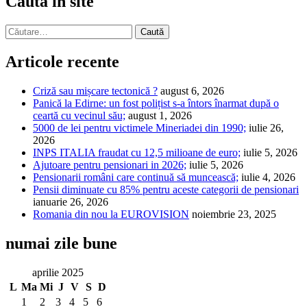
Caută în site
Caută
după:
Articole recente
Criză sau mișcare tectonică ?
august 6, 2026
Panică la Edirne: un fost polițist s-a întors înarmat după o
ceartă cu vecinul său;
august 1, 2026
5000 de lei pentru victimele Mineriadei din 1990;
iulie 26,
2026
INPS ITALIA fraudat cu 12,5 milioane de euro;
iulie 5, 2026
Ajutoare pentru pensionari in 2026;
iulie 5, 2026
Pensionarii români care continuă să muncească;
iulie 4, 2026
Pensii diminuate cu 85% pentru aceste categorii de pensionari
ianuarie 26, 2026
Romania din nou la EUROVISION
noiembrie 23, 2025
numai zile bune
aprilie 2025
L
Ma
Mi
J
V
S
D
1
2
3
4
5
6