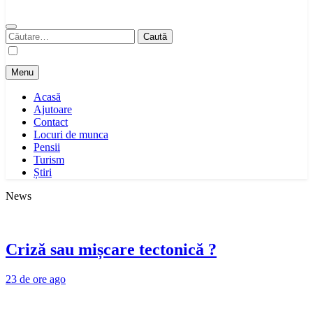
Caută
după:
Menu
Acasă
Ajutoare
Contact
Locuri de munca
Pensii
Turism
Știri
News
Criză sau mișcare tectonică ?
23 de ore ago