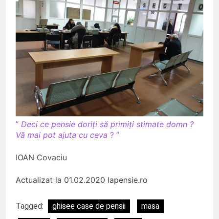
”
Deci ce pensie doriți să primiți stimate domn ?
Vă mai pot ajuta cu ceva
? ”
IOAN Covaciu
Actualizat la 01.02.2020 lapensie.ro
Tagged:
ghisee case de pensii
masa