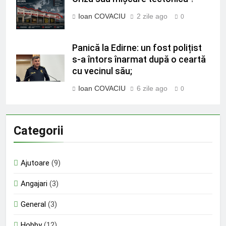
Ioan COVACIU
2 zile ago
0
Panică la Edirne: un fost polițist
s-a întors înarmat după o ceartă
cu vecinul său;
Ioan COVACIU
6 zile ago
0
Categorii
Ajutoare
(9)
Angajari
(3)
General
(3)
Hobby
(12)