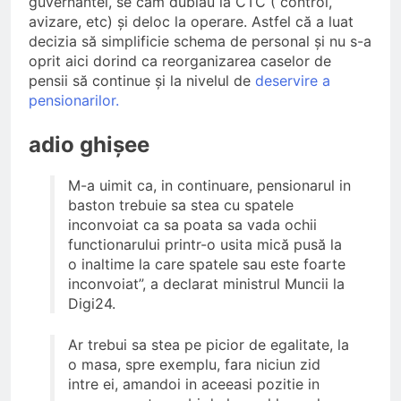
guvernantei, se cam dublau la CTC ( control,
avizare, etc) și deloc la operare. Astfel că a luat
decizia să simplificie schema de personal și nu s-a
oprit aici dorind ca reorganizarea caselor de
pensii să continue și la nivelul de
deservire a
pensionarilor.
adio ghișee
M-a uimit ca, in continuare, pensionarul in
baston trebuie sa stea cu spatele
inconvoiat ca sa poata sa vada ochii
functionarului printr-o usita mică pusă la
o inaltime la care spatele sau este foarte
inconvoiat”, a declarat ministrul Muncii la
Digi24.
Ar trebui sa stea pe picior de egalitate, la
o masa, spre exemplu, fara niciun zid
intre ei, amandoi in aceeasi pozitie in