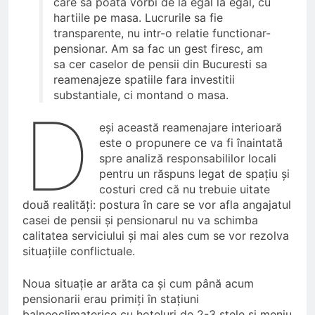
care sa poata vorbi de la egal la egal, cu
hartiile pe masa. Lucrurile sa fie
transparente, nu intr-o relatie functionar-
pensionar. Am sa fac un gest firesc, am
sa cer caselor de pensii din Bucuresti sa
reamenajeze spatiile fara investitii
substantiale, ci montand o masa.
D
eși această reamenajare interioară
este o propunere ce va fi înaintată
spre analiză responsabililor locali
pentru un răspuns legat de spațiu și
costuri cred că nu trebuie uitate
două realități: postura în care se vor afla angajatul
casei de pensii și pensionarul nu va schimba
calitatea serviciului și mai ales cum se vor rezolva
situațiile conflictuale.
Noua situație ar arăta ca și cum până acum
pensionarii erau primiți în stațiuni
balneoclimaterice cu hoteluri de 2-3 stele și meniu