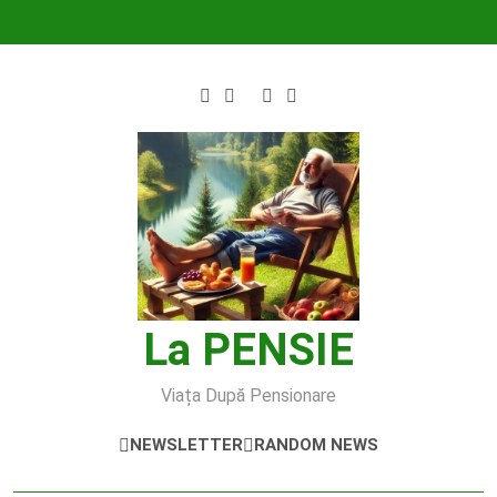
Skip
to
content
La PENSIE
Viața După Pensionare
NEWSLETTER
RANDOM NEWS