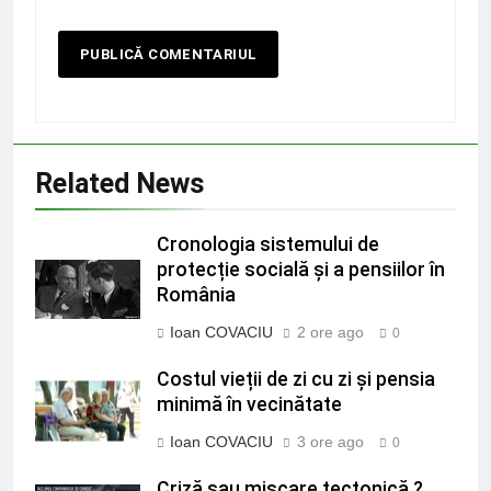
Related News
Cronologia sistemului de
protecție socială și a pensiilor în
România
Ioan COVACIU
2 ore ago
0
Costul vieții de zi cu zi și pensia
minimă în vecinătate
Ioan COVACIU
3 ore ago
0
Criză sau mișcare tectonică ?