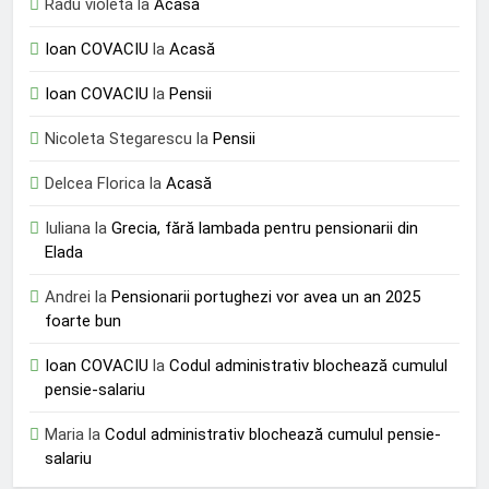
Radu violeta
la
Acasă
Ioan COVACIU
la
Acasă
Ioan COVACIU
la
Pensii
Nicoleta Stegarescu
la
Pensii
Delcea Florica
la
Acasă
Iuliana
la
Grecia, fără lambada pentru pensionarii din
Elada
Andrei
la
Pensionarii portughezi vor avea un an 2025
foarte bun
Ioan COVACIU
la
Codul administrativ blochează cumulul
pensie-salariu
Maria
la
Codul administrativ blochează cumulul pensie-
salariu