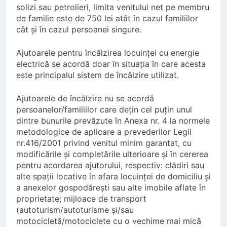
solizi sau petrolieri, limita venitului net pe membru
de familie este de 750 lei atât în cazul familiilor
cât şi în cazul persoanei singure.
Ajutoarele pentru încălzirea locuinţei cu energie
electrică se acordă doar în situația în care acesta
este principalul sistem de încălzire utilizat.
Ajutoarele de încălzire nu se acordă
persoanelor/familiilor care deţin cel puţin unul
dintre bunurile prevăzute în Anexa nr. 4 la normele
metodologice de aplicare a prevederilor Legii
nr.416/2001 privind venitul minim garantat, cu
modificările şi completările ulterioare şi în cererea
pentru acordarea ajutorului, respectiv: clădiri sau
alte spaţii locative în afara locuinţei de domiciliu şi
a anexelor gospodăreşti sau alte imobile aflate în
proprietate; mijloace de transport
(autoturism/autoturisme şi/sau
motocicletă/motociclete cu o vechime mai mică