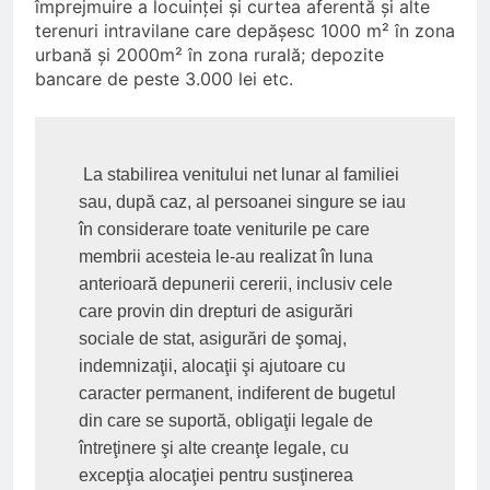
împrejmuire a locuinţei şi curtea aferentă şi alte
terenuri intravilane care depăşesc 1000 m² în zona
urbană şi 2000m² în zona rurală; depozite
bancare de peste 3.000 lei etc.
 La stabilirea venitului net lunar al familiei 
sau, după caz, al persoanei singure se iau 
în considerare toate veniturile pe care 
membrii acesteia le-au realizat în luna 
anterioară depunerii cererii, inclusiv cele 
care provin din drepturi de asigurări 
sociale de stat, asigurări de şomaj, 
indemnizaţii, alocaţii şi ajutoare cu 
caracter permanent, indiferent de bugetul 
din care se suportă, obligaţii legale de 
întreţinere şi alte creanţe legale, cu 
excepţia alocaţiei pentru susţinerea 