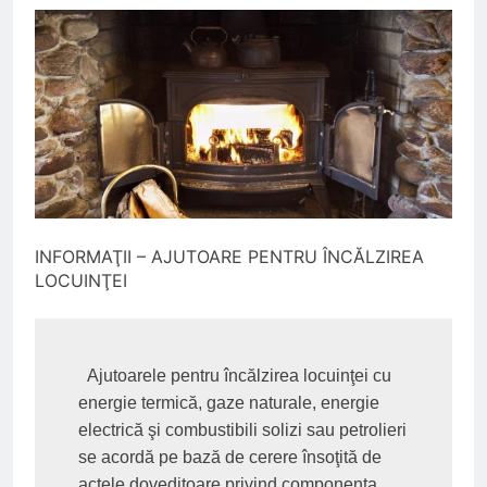
Mineriadei din 1990;
2 Săptămâni Ago
INPS ITALIA fraudat cu 12,5
milioane de euro;
O Lună Ago
Ajutoare pentru pensionari in
2026;
O Lună Ago
Pensionarii români care
continuă să muncească;
O Lună Ago
INFORMAŢII – AJUTOARE PENTRU ÎNCĂLZIREA
Pensii diminuate cu 85% pentru
LOCUINŢEI
aceste categorii de pensionari
7 Luni Ago
  Ajutoarele pentru încălzirea locuinţei cu 
energie termică, gaze naturale, energie 
electrică şi combustibili solizi sau petrolieri 
se acordă pe bază de cerere însoţită de 
actele doveditoare privind componenţa 