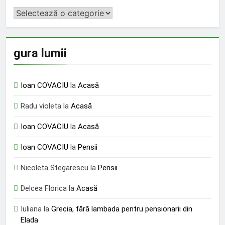
REPERE
gura lumii
Ioan COVACIU
la
Acasă
Radu violeta
la
Acasă
Ioan COVACIU
la
Acasă
Ioan COVACIU
la
Pensii
Nicoleta Stegarescu
la
Pensii
Delcea Florica
la
Acasă
Iuliana
la
Grecia, fără lambada pentru pensionarii din
Elada