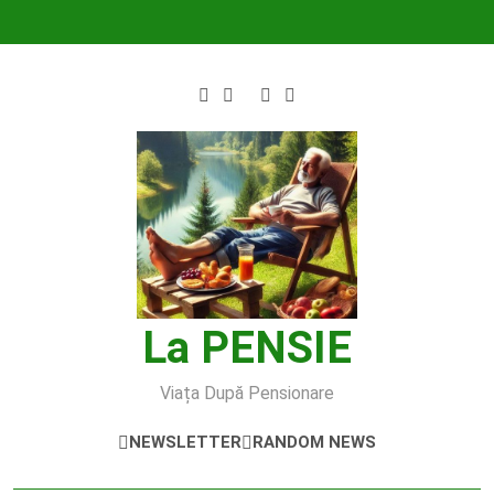
Skip
to
content
La PENSIE
Viața După Pensionare
NEWSLETTER
RANDOM NEWS