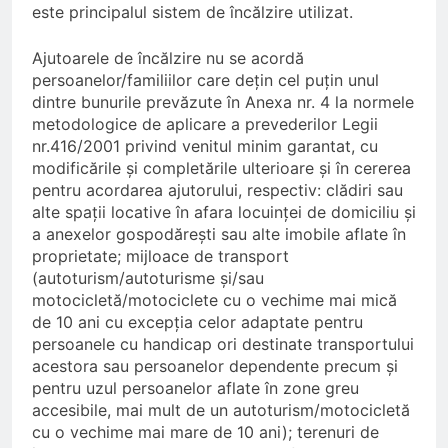
este principalul sistem de încălzire utilizat.
Ajutoarele de încălzire nu se acordă
persoanelor/familiilor care deţin cel puţin unul
dintre bunurile prevăzute în Anexa nr. 4 la normele
metodologice de aplicare a prevederilor Legii
nr.416/2001 privind venitul minim garantat, cu
modificările şi completările ulterioare şi în cererea
pentru acordarea ajutorului, respectiv: clădiri sau
alte spaţii locative în afara locuinţei de domiciliu şi
a anexelor gospodăreşti sau alte imobile aflate în
proprietate; mijloace de transport
(autoturism/autoturisme şi/sau
motocicletă/motociclete cu o vechime mai mică
de 10 ani cu excepţia celor adaptate pentru
persoanele cu handicap ori destinate transportului
acestora sau persoanelor dependente precum şi
pentru uzul persoanelor aflate în zone greu
accesibile, mai mult de un autoturism/motocicletă
cu o vechime mai mare de 10 ani); terenuri de