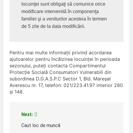
locuinţei sunt obligaţi să comunice orice 
modificare intervenită în componenţa 
familiei şi a veniturilor acesteia în termen 
de 5 zile de la data modificării.
Pentru mai multe informaţii privind acordarea
ajutoarelor pentru încălzirea locuinţei în perioada
sezonului, puteţi contacta Compartimentul
Protecție Socială Consumatori Vulnerabili din
subordinea D.G.A.S.P.C Sector 1, Bld. Mareşal
Averescu nr. 17, telefon: 021/223.41.97 interior 280
și 148.
Next:
Navigare
în
Caut loc de muncă