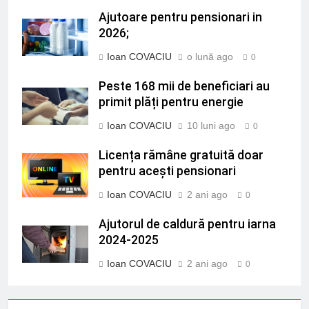
Ajutoare pentru pensionari in
2026;
Ioan COVACIU
o lună ago
0
Peste 168 mii de beneficiari au
primit plăți pentru energie
Ioan COVACIU
10 luni ago
0
Licența rămâne gratuită doar
pentru acești pensionari
Ioan COVACIU
2 ani ago
0
Ajutorul de caldură pentru iarna
2024-2025
Ioan COVACIU
2 ani ago
0