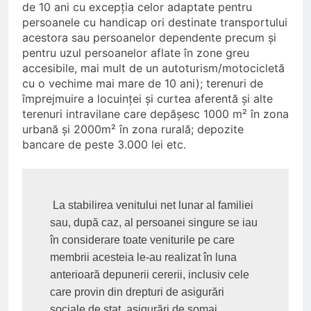
de 10 ani cu excepţia celor adaptate pentru
persoanele cu handicap ori destinate transportului
acestora sau persoanelor dependente precum şi
pentru uzul persoanelor aflate în zone greu
accesibile, mai mult de un autoturism/motocicletă
cu o vechime mai mare de 10 ani); terenuri de
împrejmuire a locuinţei şi curtea aferentă şi alte
terenuri intravilane care depăşesc 1000 m² în zona
urbană şi 2000m² în zona rurală; depozite
bancare de peste 3.000 lei etc.
 La stabilirea venitului net lunar al familiei 
sau, după caz, al persoanei singure se iau 
în considerare toate veniturile pe care 
membrii acesteia le-au realizat în luna 
anterioară depunerii cererii, inclusiv cele 
care provin din drepturi de asigurări 
sociale de stat, asigurări de şomaj, 