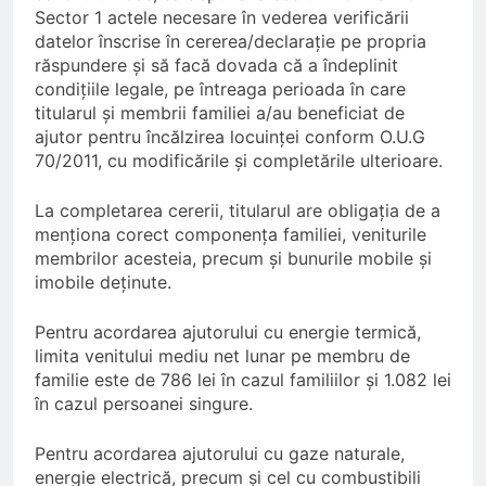
Sector 1 actele necesare în vederea verificării
datelor înscrise în cererea/declarație pe propria
răspundere și să facă dovada că a îndeplinit
condițiile legale, pe întreaga perioada în care
titularul și membrii familiei a/au beneficiat de
ajutor pentru încălzirea locuinței conform O.U.G
70/2011, cu modificările și completările ulterioare.
La completarea cererii, titularul are obligaţia de a
menţiona corect componenţa familiei, veniturile
membrilor acesteia, precum şi bunurile mobile şi
imobile deţinute.
Pentru acordarea ajutorului cu energie termică,
limita venitului mediu net lunar pe membru de
familie este de 786 lei în cazul familiilor şi 1.082 lei
în cazul persoanei singure.
Pentru acordarea ajutorului cu gaze naturale,
energie electrică, precum şi cel cu combustibili