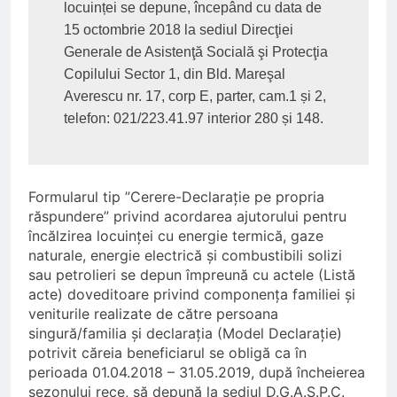
locuinței se depune, începând cu data de 
15 octombrie 2018 la sediul Direcţiei 
Generale de Asistenţă Socială şi Protecţia 
Copilului Sector 1, din Bld. Mareşal 
Averescu nr. 17, corp E, parter, cam.1 și 2, 
telefon: 021/223.41.97 interior 280 și 148.
Formularul tip ”Cerere-Declarație pe propria
răspundere” privind acordarea ajutorului pentru
încălzirea locuinței cu energie termică, gaze
naturale, energie electrică și combustibili solizi
sau petrolieri se depun împreună cu actele (Listă
acte) doveditoare privind componența familiei și
veniturile realizate de către persoana
singură/familia și declarația (Model Declarație)
potrivit căreia beneficiarul se obligă ca în
perioada 01.04.2018 – 31.05.2019, după încheierea
sezonului rece, să depună la sediul D.G.A.S.P.C.