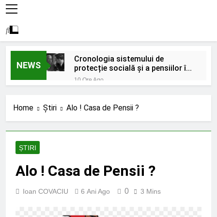
Cronologia sistemului de
NEWS
protecție socială și a pensiilor în
România
10 Ore Ago
Costul vieții de zi cu zi și pensia
minimă în vecinătate
Home
Știri
Alo ! Casa de Pensii ?
11 Ore Ago
Criză sau mișcare tectonică
?
2 Zile Ago
ȘTIRI
Panică la Edirne: un fost polițist
s-a întors înarmat după o ceartă
Alo ! Casa de Pensii ?
cu vecinul său;
7 Zile Ago
5000 de lei pentru victimele
0
Ioan COVACIU
6 Ani Ago
3 Mins
Mineriadei din 1990;
2 Săptămâni Ago