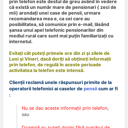
prin telefon este destul de greu având în vedere
că există un număr mare de pensionari ( zeci de
mii) arondați unei case de pensii, urmare
recomandarea mea e, ca cei care au
posibilitatea, să comunice prin e-mail, lăsând
șansa unui apel telefonic pensionarilor din
mediul rural care sunt mai puțin familiarizați cu
internetul.
Evitați cât puteți primele ore din zi și zilele de
Luni și Vineri, dacă doriți să obțineți informații
prin telefon, de regulă în aceste perioade
activitatea la telefon este intensă.
Clienții reclamă unele răspunsuri primite de la
operatorii telefonici ai caselor de
pensii
cum ar fi
:
Nu se dau aceste informații prin telefon
,
sau
Doamnă nu puteți dormi fără numărul de