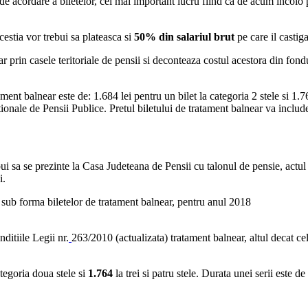
de acordare a biletelor, cel mai important lucru fiind ca de acum incolo
estia vor trebui sa plateasca si
50% din salariul brut
pe care il castig
ar prin casele teritoriale de pensii si deconteaza costul acestora din fon
ent balnear este de: 1.684 lei pentru un bilet la categoria 2 stele si 1.7
nale de Pensii Publice. Pretul biletului de tratament balnear va include
bui sa se prezinte la Casa Judeteana de Pensii cu talonul de pensie, actul d
i.
 sub forma biletelor de tratament balnear, pentru anul 2018
nditiile Legii nr.
263/2010 (actualizata) tratament balnear, altul decat cel
ategoria doua stele si
1.764
la trei si patru stele. Durata unei serii este de