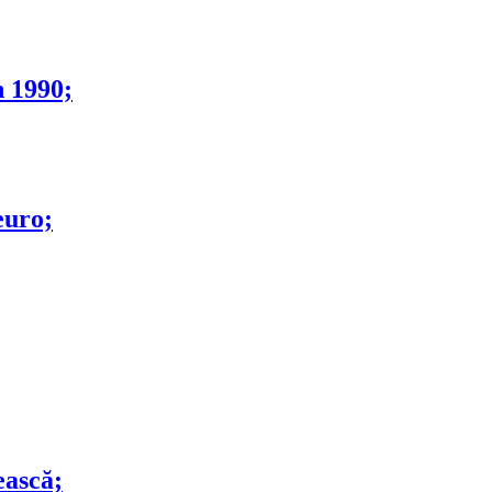
n 1990;
euro;
ească;