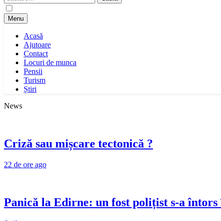
după:
Menu
Acasă
Ajutoare
Contact
Locuri de munca
Pensii
Turism
Știri
News
Criză sau mișcare tectonică ?
22 de ore ago
Panică la Edirne: un fost polițist s-a întor