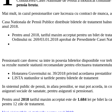
Conducerea Casei Nationale de Pensii a modificat conditiile 
pensia bruta
.
Mai mult, in cazul pensionarilor care lucreaza cu contract de munca, ac
Casa Nationala de Pensii Publice distribuie biletele de tratament balne
anul 2018.
Pentru anul 2018, tariful maxim acceptat pentru un bilet de tratam
Ordinului nr. 269/03.01.2018 aprobat de Presedintele Casei Natio
Pensionarii care doresc sa intre in posesia biletelor disponibile vor tre
sa rezulte numele statiunii recomandate pentru efectuarea tratamentulu
Hotararea Guvernului nr. 39/2018 privind acordarea prestatiilor
LISTA statiunilor si tarifele pentru biletele de tratament
In sistemul public de pensii, in afara pensiilor, se mai pot acorda, in co
asigurari sociale de sanatate, pentru asigurati si pensionari.
Pentru anul
2018
tariful maxim acceptat este de
1.684
lei pe bilet la c
pentru 12 zile de tratament.