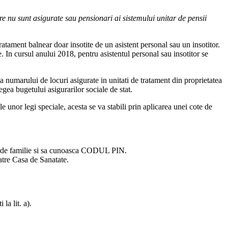
e nu sunt asigurate sau pensionari ai sistemului unitar de pensii
atament balnear doar insotite de un asistent personal sau un insotitor.
e. In cursul anului 2018, pentru asistentul personal sau insotitor se
mita numarului de locuri asigurate in unitati de tratament din proprietatea
egea bugetului asigurarilor sociale de stat.
 unor legi speciale, acesta se va stabili prin aplicarea unei cote de
ul de familie si sa cunoasca CODUL PIN.
catre Casa de Sanatate.
la lit. a).