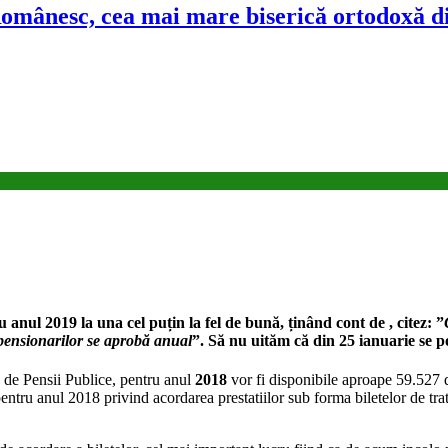
Românesc, cea mai mare biserică ortodoxă d
nul 2019 la una cel puțin la fel de bună, ținând cont de , citez: ”
a pensionarilor se aprobă anual
”
. Să nu uităm că din 25 ianuarie se 
e de Pensii Publice, pentru anul
2018
vor fi disponibile aproape 59.527 
t pentru anul 2018 privind acordarea prestatiilor sub forma biletelor de t