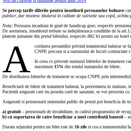
Vezi aici tarifele si statiunile pentru anul 2019
Se percep tarife diferite pentru insotitorii persoanelor bolnave
car
publice, dar insotesc titularul in calitate de sot/sotie sau copil, achita
Nota:
Persoana incadrata in grad de handicap grav, respectiv pensionaru
De asemenea, insotitorul trebuie sa indeplineasca conditiile de la art.12
plateste jumatate din pretul biletului, respectiv
882 lei
pentru un hotel d
A
cordarea prestatiilor privind tratamentul balnear se fa
CNPP, precum si a numarului de locuri contractate cu a
In ceea ce priveste numarul biletelor de tratament c
maximum
15%
din totalul numarului de bilete.
De distribuirea biletelor de tratament se ocupa CNPP, prin intermediul c
Beneficiarii de bilete de tratament balnear, la prezentarea in stat
Pacientii asigurati care nu poseda card de sanatate, se vor prezenta cu
Asiguratii si pensionarii sistemului public de pensii pot beneficia de t
a) gratuit
– pensionarii de invaliditate, in cadrul programului de recup
b) cu suportarea de catre beneficiar a unei contributii banesti
– as
Durata sejurului pentru un bilet este de
16 zile
si cea a tratamentului b