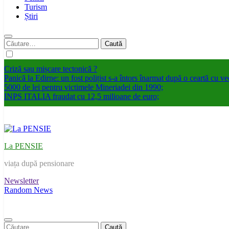
Turism
Știri
Caută
după:
Criză sau mișcare tectonică ?
Panică la Edirne: un fost polițist s-a întors înarmat după o ceartă cu ve
5000 de lei pentru victimele Mineriadei din 1990;
INPS ITALIA fraudat cu 12,5 milioane de euro;
La PENSIE
viața după pensionare
Newsletter
Random News
Caută