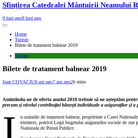
Sfințirea Catedralei Mântuirii Neamului 
9 luni ago
9 luni ago
Home
Turism
Bilete de tratament balnear 2019
Turism
Bilete de tratament balnear 2019
Ioan COVACIU
8 ani ago
7 ani ago
2
6 mins
Amintindu-ne de oferta anului 2018 trebuie să ne așteptăm pentru a
precum şi nivelul contribuţiei băneşti individuale a asiguraţilor şi 
I
n unitatile de tratament balnear, proprietate a Casei National
trimitere, potrivit Legii bugetului asigurarilor sociale de sta
Nationala de Pensii Publice.