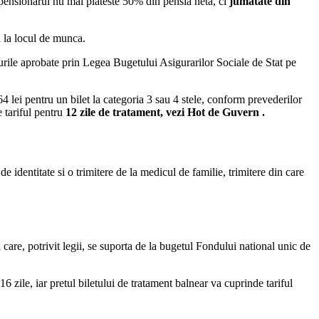
 pensionarul nu mai plateste 50% din pensia neta, ci
jumatate din
a la locul de munca.
durile aprobate prin Legea Bugetului Asigurarilor Sociale de Stat pe
64 lei pentru un bilet la categoria 3 sau 4 stele, conform prevederilor
 tariful pentru
12 zile de tratament, vezi Hot de Guvern .
e identitate si o trimitere de la medicul de familie, trimitere din care
 care, potrivit legii, se suporta de la bugetul Fondului national unic de
 16 zile, iar pretul biletului de tratament balnear va cuprinde tariful