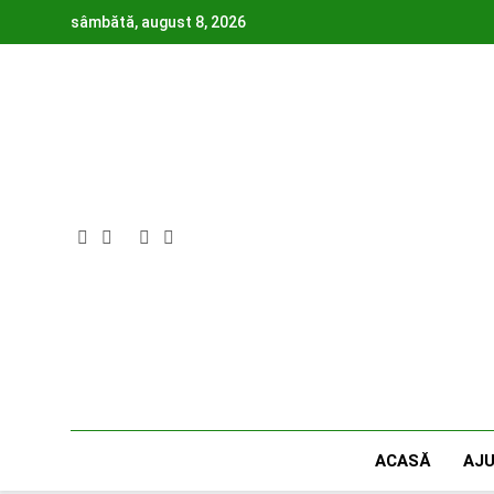
Skip
sâmbătă, august 8, 2026
to
content
ACASĂ
AJ