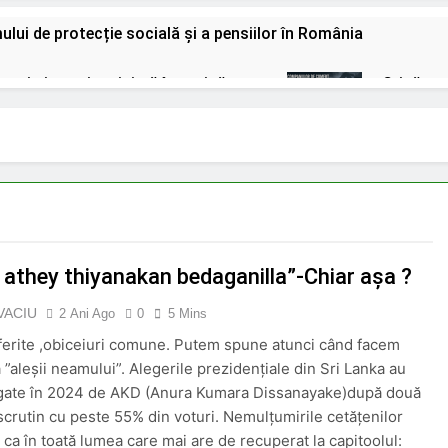
lui de protecție socială și a pensiilor în România
 cu zi și pensia minimă în vecinătate
Criză sa
2 Zile Ago
un fost polițist s-a întors înarmat după o ceartă cu vecinul să
victimele Mineriadei din 1990;
INPS ITALIA fr
O Lună Ago
nsionari in 2026;
Pensionarii români care c
O Lună Ago
 athey thiyanakan bedaganilla”-Chiar așa ?
u 85% pentru aceste categorii de pensionari
VACIU
2 Ani Ago
0
5 Mins
diferite ,obiceiuri comune. Putem spune atunci când facem
a ”aleșii neamului”. Alegerile prezidențiale din Sri Lanka au
igate în 2024 de AKD (Anura Kumara Dissanayake)după două
 scrutin cu peste 55% din voturi. Nemulțumirile cetățenilor
 ca în toată lumea care mai are de recuperat la capitoolul: