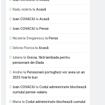
Radu violeta
la
Acasă
Ioan COVACIU
la
Acasă
Ioan COVACIU
la
Pensii
Nicoleta Stegarescu
la
Pensii
Delcea Florica
la
Acasă
Iuliana
la
Grecia, fără lambada pentru
pensionarii din Elada
Andrei
la
Pensionarii portughezi vor avea un an
2025 foarte bun
Ioan COVACIU
la
Codul administrativ blochează
cumulul pensie-salariu
Maria
la
Codul administrativ blochează cumulul