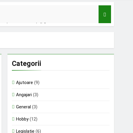
u mișcare tectonică ?
u;
audat cu 12,5 milioane de euro;
Categorii
ontinuă să muncească;
Ajutoare
(9)
Romania din nou la EUROVISION
9 Luni Ago
Angajari
(3)
General
(3)
Hobby
(12)
Legislație
(6)