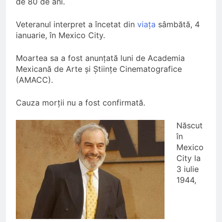
de 80 de ani.
Veteranul interpret a încetat din
viața
sâmbătă, 4
ianuarie, în Mexico City.
Moartea sa a fost anunțată luni de Academia
Mexicană de Arte și Științe Cinematografice
(AMACC).
Cauza morții nu a fost confirmată.
Născut
în
Mexico
City la
3 iulie
1944,