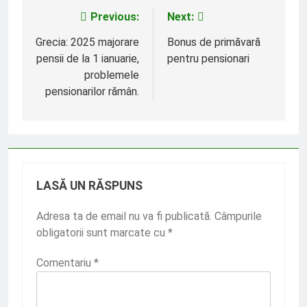
Previous:
Next:
Navigare
în
Grecia: 2025 majorare
Bonus de primăvară
pensii de la 1 ianuarie,
pentru pensionari
articole
problemele
pensionarilor rămân.
LASĂ UN RĂSPUNS
Adresa ta de email nu va fi publicată.
Câmpurile
obligatorii sunt marcate cu
*
Comentariu
*