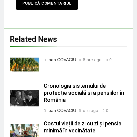
Related News
Ioan COVACIU
8 ore ago
0
Cronologia sistemului de
protecție socială și a pensiilor în
România
Ioan COVACIU
o zi ago
0
Costul vieții de zi cu zi și pensia
minimă în vecinătate