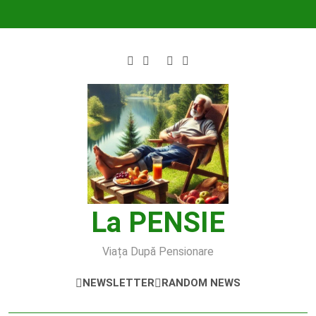
Skip
to
content
La PENSIE
Viața După Pensionare
NEWSLETTER
RANDOM NEWS