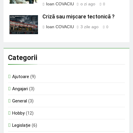
Ioan COVACIU
o zi ago
0
Criză sau mișcare tectonică ?
Ioan COVACIU
3 zile ago
0
Categorii
Ajutoare
(9)
Angajari
(3)
General
(3)
Hobby
(12)
Legislație
(6)