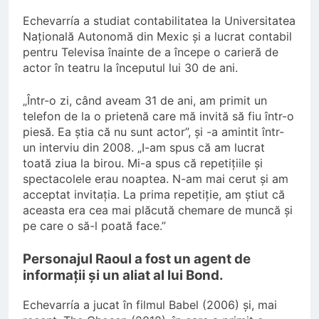
Echevarría a studiat contabilitatea la Universitatea
Națională Autonomă din Mexic și a lucrat contabil
pentru Televisa înainte de a începe o carieră de
actor în teatru la începutul lui 30 de ani.
„Într-o zi, când aveam 31 de ani, am primit un
telefon de la o prietenă care mă invită să fiu într-o
piesă. Ea știa că nu sunt actor”, și -a amintit într-
un interviu din 2008. „I-am spus că am lucrat
toată ziua la birou. Mi-a spus că repetițiile și
spectacolele erau noaptea. N-am mai cerut și am
acceptat invitația. La prima repetiție, am știut că
aceasta era cea mai plăcută chemare de muncă și
pe care o să-l poată face.”
Personajul Raoul a fost un agent de
informații și un aliat al lui Bond.
Echevarría a jucat în filmul Babel (2006) și, mai