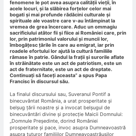
fenomene le pot avea asupra calității vieții, în
acele locuri, și la slăbirea forțelor celor mai
bogati și mai profunde rădăcini culturale și
spirituale ale voastre care v-au întâmpinat la
vremea de grea încercare. Aduc un ommagiu
sacrificiului atâtor fii și fiice ai României care, prin
lor, prin patrimoniul valorului și muncii lor,
îmbogățesc țările în care au emigrat, iar prin
roadele efortului lor ajută la cultură familiile
rămase în patrie. Gândul la frații și surorile aflate
în străinătate este un act de patriotism, este un
act de fraternitate, este un act de dreptate.
Continuați să faceți aceasta” a spus Papa
Francisc în discursul său.
La finalul discursului sau, Suveranul Pontif a
binecuvântat România, a urat prosperitate și
belșug țării noastre și a invocat belșugul de
binecuvântări divine și protecție Maicii Domnului:
„Domnule Președinte, dorind României
prosperitate și pace, invoc asupra Dumneavoastră
asupra tuturor familiilor Dumneavoastrăușilor