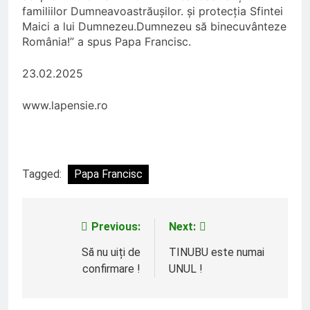
familiilor Dumneavoastrăușilor. și protecția Sfintei
Maici a lui Dumnezeu.Dumnezeu să binecuvânteze
România!” a spus Papa Francisc.
23.02.2025
www.lapensie.ro
Tagged:
Papa Francisc
Previous:
Next:
Navigare
în
Să nu uiți de
TINUBU este numai
confirmare !
UNUL !
articole