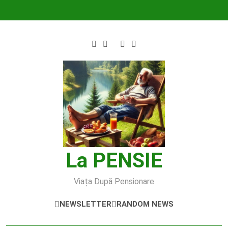
Skip
to
content
La PENSIE
Viața După Pensionare
NEWSLETTER
RANDOM NEWS