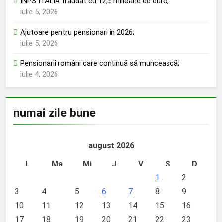
INPS ITALIA fraudat cu 12,5 milioane de euro;
iulie 5, 2026
Ajutoare pentru pensionari in 2026;
iulie 5, 2026
Pensionarii români care continuă să muncească;
iulie 4, 2026
numai zile bune
august 2026
L
Ma
Mi
J
V
S
D
1
2
3
4
5
6
7
8
9
10
11
12
13
14
15
16
17
18
19
20
21
22
23