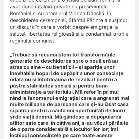
avut două întâlniri private cu președintele
României și cu premierul Viorica Dăncilă. În
deschiderea ceremoniei, Sfântul Părinte a susținut
un discurs în care a vorbit despre emigrație, a
salutat libertatea religioasă și a condamnat ororile
regimului comunist.
„Trebuie să recunoaștem tot transformările
generate de deschiderea spre o nouă eră au
atras cu sine – cu beneficii – și apariția unor
inevitabile hopuri de depășit a unor consecințe
odată nu și întotdeauna de rezolvat pentru a
păstra stabilitatea socială și pentru buna
administrație a teritoriului. Mă refer în primul
rând la fenomenul emigrației care a angrenat mai
multe milioane de persoane care și-au lăsat casa
și patria pentru a căuta noi oportunități de lucru
și de viață demnă. Mă gândesc la depopularea
atâtor sate care, în câțiva ani, s-au văzut părăsite
de o parte considerabilă a locuitorilor lor; îmi
închipui consecințele pe care toate aceste