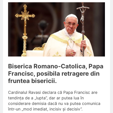
INPS ITALIA fraudat cu 12,5
milioane de euro;
O Lună Ago
Ajutoare pentru pensionari in
2026;
O Lună Ago
Pensionarii români care
continuă să muncească;
O Lună Ago
Pensii diminuate cu 85% pentru
aceste categorii de pensionari
6 Luni Ago
Biserica Romano-Catolica, Papa
Romania din nou la
EUROVISION
Francisc, posibila retragere din
9 Luni Ago
fruntea bisericii.
Cardinalul Ravasi declara că Papa Francisc are
tendința de a „lupta”, dar ar putea lua în
considerare demisia dacă nu va putea comunica
într-un „mod imediat, incisiv și decisiv”.