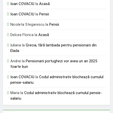
Ioan COVACIU
la
Acasă
Ioan COVACIU
la
Pensii
Nicoleta Stegarescu
la
Pensii
Delcea Florica
la
Acasă
Iuliana
la
Grecia, fără lambada pentru pensionarii din
Elada
Andrei
la
Pensionarii portughezi vor avea un an 2025
foarte bun
Ioan COVACIU
la
Codul administrativ blochează cumulul
pensie-salariu
Maria
la
Codul administrativ blochează cumulul pensie-
salariu