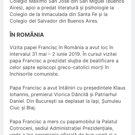
Colegio Máximo San José din San Miguel (Buenos
Aires), apoi a predat literatură și psihologie la
Colegio de la Inmaculada din Santa Fe și la
Colegio del Salvador din Buenos Aires.
ÎN ROMÂNIA
Vizita papei Francisc în România a avut loc în
intervalul 31 mai – 2 iunie 2019. În cursul vizitei
papa Francisc a prezidat slujba de beatificare a
celor șapte episcopi greco-catolici morți în
închisorile comuniste.
Papa Francisc a avut întâlniri cu președintele Klaus
Iohannis, premierul Viorica Dăncilă și Patriarhul
Daniel. Din București sa deplasat la Iași, Șumuleu
Ciuc și Blaj.
Papa Francisc a mers cu papamobilul la Palatul
Cotroceni, sediul Administrației Prezidențiale,
unde a loc ceremonia oficială de bun-venit și a