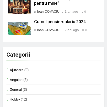
pentru mine”
Ioan COVACIU
1 an ago
0
Cumul pensie-salariu 2024
Ioan COVACIU
2 ani ago
0
Categorii
Ajutoare
(9)
Angajari
(3)
General
(3)
Hobby
(12)