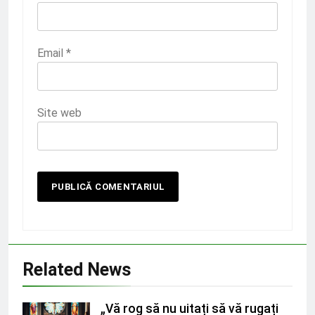
Email
*
Site web
Related News
„Vă rog să nu uitați să vă rugați