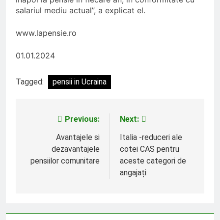
salariul mediu actual”, a explicat el.
www.lapensie.ro
01.01.2024
Tagged:
pensii in Ucraina
Previous:
Next:
Navigare
în
Avantajele si
Italia -reduceri ale
dezavantajele
cotei CAS pentru
articole
pensiilor comunitare
aceste categori de
angajați