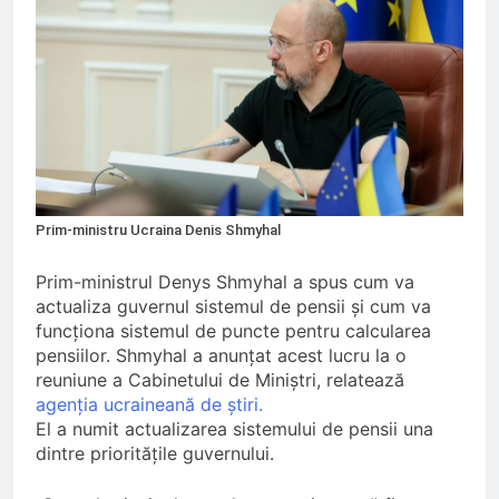
INPS ITALIA fraudat cu 12,5
milioane de euro;
O Lună Ago
Ajutoare pentru pensionari in
2026;
O Lună Ago
Pensionarii români care
continuă să muncească;
O Lună Ago
Pensii diminuate cu 85% pentru
Prim-ministru Ucraina Denis Shmyhal
aceste categorii de pensionari
6 Luni Ago
Prim-ministrul Denys Shmyhal a spus cum va
Romania din nou la
actualiza guvernul sistemul de pensii și cum va
EUROVISION
funcționa sistemul de puncte pentru calcularea
9 Luni Ago
pensiilor. Shmyhal a anunțat acest lucru la o
reuniune a Cabinetului de Miniștri, relatează
agenția ucraineană de știri.
El a numit actualizarea sistemului de pensii una
dintre prioritățile guvernului.