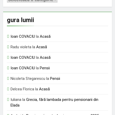
gura lumii
Ioan COVACIU
la
Acasă
Radu violeta
la
Acasă
Ioan COVACIU
la
Acasă
Ioan COVACIU
la
Pensii
Nicoleta Stegarescu
la
Pensii
Delcea Florica
la
Acasă
Iuliana
la
Grecia, fără lambada pentru pensionarii din
Elada