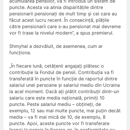
acumularea pensiilor, va fi introdus un sistem de
puncte. Acesta va alinia disparitățile dintre
pensionarii pensionați de mult timp și cei care au
făcut acest lucru recent. În consecință, plățile
către pensionarii care s-au pensionat mai devreme
vor fi trase la nivelul modern”, a spus premierul.
Shmyhal a dezvăluit, de asemenea, cum ar
funcționa.
„În fiecare lună, cetățenii angajați plătesc o
contribuție la Fondul de pensii. Contribuția va fi
transferată în puncte în funcție de raportul dintre
salariul unei persoane și salariul mediu din Ucraina
la acel moment. Dacă ați plătit contribuții dintr-un
salariu care este media națională, primiți 10
puncte. Peste salariul mediu – obțineți, de
exemplu, 12 sau mai multe puncte, mai puțin decât
media – va fi mai mică de 10, de exemplu, 8
puncte. Apoi, aceste puncte vor fi transferate
înapoi la pensie în fiecare an, în conformitate cu