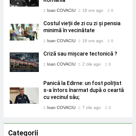
România
Ioan COVACIU
18 ore ago
0
Costul vieții de zi cu zi și pensia
minimă în vecinătate
Ioan COVACIU
18 ore ago
0
Criză sau mișcare tectonică ?
Ioan COVACIU
2 zile ago
0
Panică la Edirne: un fost polițist
s-a întors înarmat după o ceartă
cu vecinul său;
Ioan COVACIU
7 zile ago
0
Categorii