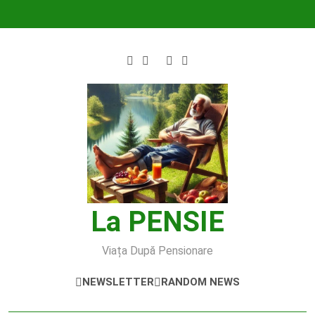
Skip
to
content
La PENSIE
Viața După Pensionare
NEWSLETTER
RANDOM NEWS