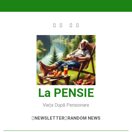
Skip
to
content
La PENSIE
Viața După Pensionare
NEWSLETTER
RANDOM NEWS