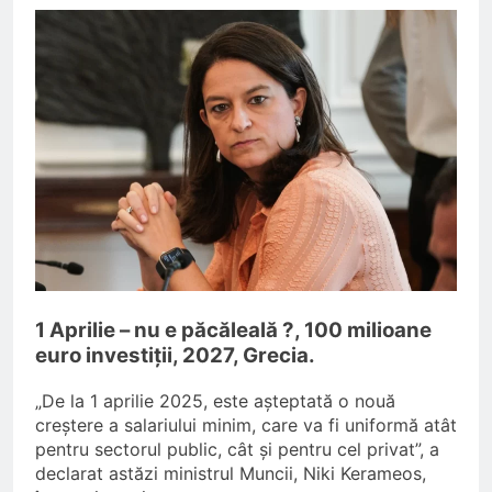
Pensionarii români care
continuă să muncească;
O Lună Ago
Pensii diminuate cu 85% pentru
aceste categorii de pensionari
6 Luni Ago
Romania din nou la
EUROVISION
9 Luni Ago
Manole: Costuri prea mari cu
plata pensiilor prin poștă;
9 Luni Ago
Sfințirea Catedralei Mântuirii
Neamului Românesc, cea mai
1 Aprilie – nu e păcăleală ?, 100 milioane
mare biserică ortodoxă din lume
9 Luni Ago
euro investiții, 2027, Grecia.
„De la 1 aprilie 2025, este așteptată o nouă
creștere a salariului minim, care va fi uniformă atât
pentru sectorul public, cât și pentru cel privat”, a
declarat astăzi ministrul Muncii, Niki Kerameos,