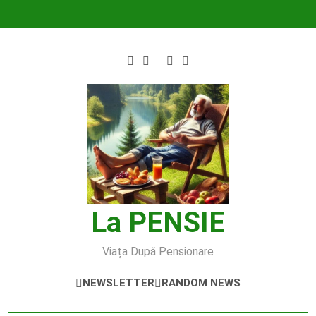
Skip
to
content
La PENSIE
Viața După Pensionare
NEWSLETTER
RANDOM NEWS