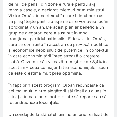
de mii de pensii din zonele rurale pentru a-și
renova casele, a declarat miercuri prim-ministrul
Viktor Orbán, în contextul în care liderul pro-rus
se pregătește pentru alegerile care vor avea loc în
aproximativ un an. De acest plan ar beneficia un
grup de alegători care a susținut în mod
tradițional partidul naționalist Fidesz al lui Orbán,
care se confruntă în acest an cu provocări politice
și economice neobișnuit de puternice, în contextul
în care economia țării înregistrează o creștere
slabă. Guvernul său vizează o creștere de 3,4% în
acest an – ceea ce majoritatea economiștilor spun
că este o estima mult prea optimistă.
În fapt prin acest program, Orban recunoaște că
cei mai mulți dintre alegătorii săi fideli au ajuns în
situația în care nu-și pot perimte să repare sau să
recondiționeze locuințele.
Un sondaj de la sfârșitul lunii noiembrie realizat de