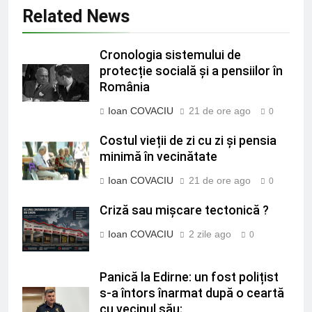
Related News
Cronologia sistemului de
protecție socială și a pensiilor în
România
Ioan COVACIU
21 de ore ago
0
Costul vieții de zi cu zi și pensia
minimă în vecinătate
Ioan COVACIU
21 de ore ago
0
Criză sau mișcare tectonică ?
Ioan COVACIU
2 zile ago
0
Panică la Edirne: un fost polițist
s-a întors înarmat după o ceartă
cu vecinul său;