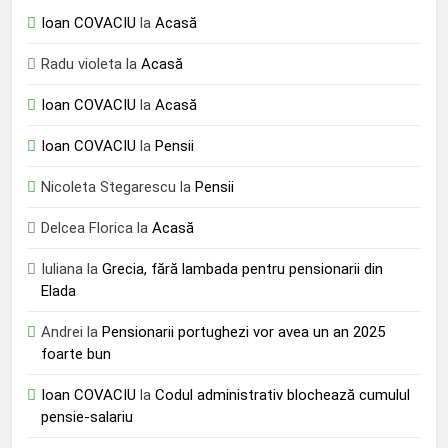
Ioan COVACIU
la
Acasă
Radu violeta
la
Acasă
Ioan COVACIU
la
Acasă
Ioan COVACIU
la
Pensii
Nicoleta Stegarescu
la
Pensii
Delcea Florica
la
Acasă
Iuliana
la
Grecia, fără lambada pentru pensionarii din
Elada
Andrei
la
Pensionarii portughezi vor avea un an 2025
foarte bun
Ioan COVACIU
la
Codul administrativ blochează cumulul
pensie-salariu