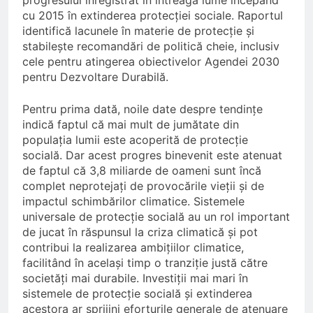
progresului înregistrat în întreaga lume începând
cu 2015 în extinderea protecției sociale. Raportul
identifică lacunele în materie de protecție și
stabilește recomandări de politică cheie, inclusiv
cele pentru atingerea obiectivelor Agendei 2030
pentru Dezvoltare Durabilă.
Pentru prima dată, noile date despre tendințe
indică faptul că mai mult de jumătate din
populația lumii este acoperită de protecție
socială. Dar acest progres binevenit este atenuat
de faptul că 3,8 miliarde de oameni sunt încă
complet neprotejați de provocările vieții și de
impactul schimbărilor climatice. Sistemele
universale de protecție socială au un rol important
de jucat în răspunsul la criza climatică și pot
contribui la realizarea ambițiilor climatice,
facilitând în același timp o tranziție justă către
societăți mai durabile. Investiții mai mari în
sistemele de protecție socială și extinderea
acestora ar sprijini eforturile generale de atenuare