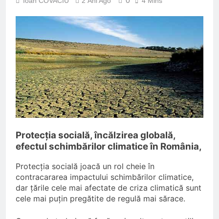
0
Ioan COVACIU
2 Ani Ago
4 Mins
INPS ITALIA fraudat cu 12,5
milioane de euro;
O Lună Ago
Ajutoare pentru pensionari in
2026;
O Lună Ago
Pensionarii români care
continuă să muncească;
O Lună Ago
Pensii diminuate cu 85% pentru
aceste categorii de pensionari
6 Luni Ago
Romania din nou la
Protecţia socială, încălzirea globală,
EUROVISION
efectul schimbărilor climatice în România,
9 Luni Ago
Protecția socială joacă un rol cheie în
contracararea impactului schimbărilor climatice,
dar țările cele mai afectate de criza climatică sunt
cele mai puțin pregătite de regulă mai sărace.