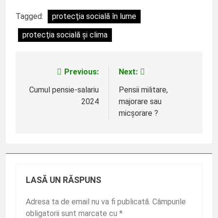
Tagged:
protecţia socială în lume
protecţia socială şi clima
Previous:
Next:
Navigare
în
Cumul pensie-salariu
Pensii militare,
2024
majorare sau
articole
micşorare ?
LASĂ UN RĂSPUNS
Adresa ta de email nu va fi publicată.
Câmpurile
obligatorii sunt marcate cu
*