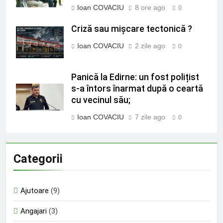
Ioan COVACIU
8 ore ago
0
Criză sau mișcare tectonică ?
Ioan COVACIU
2 zile ago
0
Panică la Edirne: un fost polițist
s-a întors înarmat după o ceartă
cu vecinul său;
Ioan COVACIU
7 zile ago
0
Categorii
Ajutoare
(9)
Angajari
(3)