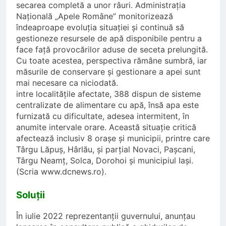
secarea completă a unor râuri. Administrația
Națională „Apele Române” monitorizează
îndeaproape evoluția situației și continuă să
gestioneze resursele de apă disponibile pentru a
face față provocărilor aduse de seceta prelungită.
Cu toate acestea, perspectiva rămâne sumbră, iar
măsurile de conservare și gestionare a apei sunt
mai necesare ca niciodată.
intre localitățile afectate, 388 dispun de sisteme
centralizate de alimentare cu apă, însă apa este
furnizată cu dificultate, adesea intermitent, în
anumite intervale orare. Această situație critică
afectează inclusiv 8 orașe și municipii, printre care
Târgu Lăpuș, Hârlău, și parțial Novaci, Pașcani,
Târgu Neamț, Solca, Dorohoi și municipiul Iași.
(Scria www.dcnews.ro).
Soluţii
În iulie 2022 reprezentanţii guvernului, anunţau