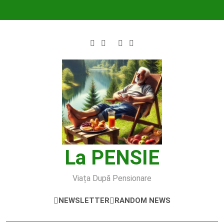
Skip
to
content
La PENSIE
Viața După Pensionare
NEWSLETTER
RANDOM NEWS