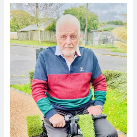
Mineriadei din 1990;
2 Săptămâni Ago
INPS ITALIA fraudat cu 12,5
milioane de euro;
O Lună Ago
Ajutoare pentru pensionari in
2026;
O Lună Ago
Pensionarii români care
continuă să muncească;
O Lună Ago
Pensii diminuate cu 85% pentru
aceste categorii de pensionari
7 Luni Ago