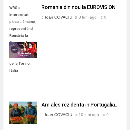
Romania din nou la EUROVISION
WRS a
interpretat
Ioan COVACIU
9 luni ago
0
piesa Llámame,
reprezentând
România la
Concursul
Muzical
Eurovision 2022
de la Torino,
Italia
Am ales rezidenta in Portugalia..
Ioan COVACIU
10 luni ago
0