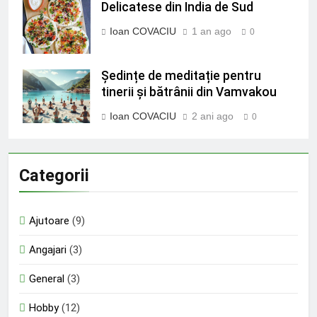
Delicatese din India de Sud
Ioan COVACIU
1 an ago
0
Ședințe de meditație pentru
tinerii și bătrânii din Vamvakou
Ioan COVACIU
2 ani ago
0
Categorii
Ajutoare
(9)
Angajari
(3)
General
(3)
Hobby
(12)