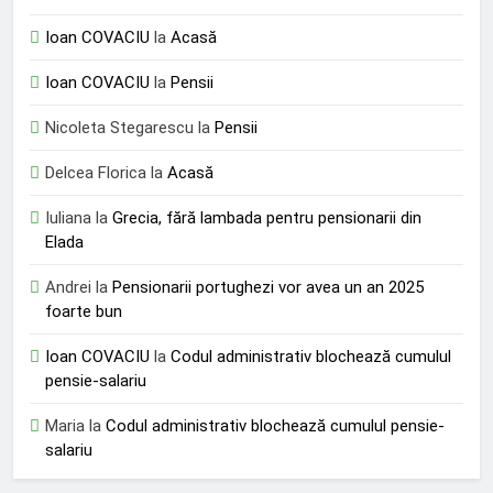
Ioan COVACIU
la
Acasă
Ioan COVACIU
la
Pensii
Nicoleta Stegarescu
la
Pensii
Delcea Florica
la
Acasă
Iuliana
la
Grecia, fără lambada pentru pensionarii din
Elada
Andrei
la
Pensionarii portughezi vor avea un an 2025
foarte bun
Ioan COVACIU
la
Codul administrativ blochează cumulul
pensie-salariu
Maria
la
Codul administrativ blochează cumulul pensie-
salariu