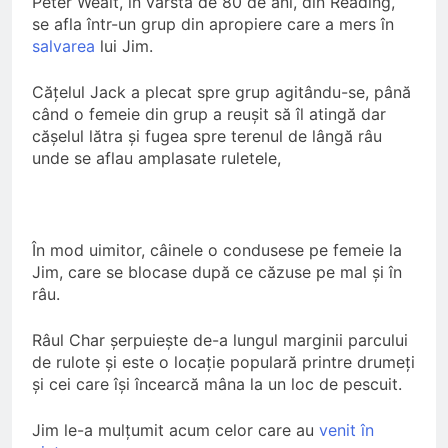
Peter Weait, în vârstă de 80 de ani, din Reading,
se afla într-un grup din apropiere care a mers în
salvarea
lui Jim.
Cățelul Jack a plecat spre grup agitându-se, până
când o femeie din grup a reușit să îl atingă dar
cășelul lătra și fugea spre terenul de lângă râu
unde se aflau amplasate ruletele,
În mod uimitor, câinele o condusese pe femeie la
Jim, care se blocase după ce căzuse pe mal și în
râu.
Râul Char șerpuiește de-a lungul marginii parcului
de rulote și este o locație populară printre drumeți
și cei care își încearcă mâna la un loc de pescuit.
Jim le-a mulțumit acum celor care au
venit în