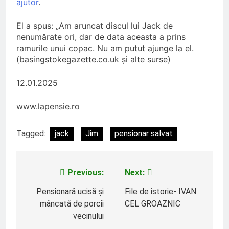
ajutor
.
El a spus: „Am aruncat discul lui Jack de
nenumărate ori, dar de data aceasta a prins
ramurile unui copac. Nu am putut ajunge la el.
(basingstokegazette.co.uk și alte surse)
12.01.2025
www.lapensie.ro
Tagged:
jack
Jim
pensionar salvat
Previous:
Next:
Navigare
în
Pensionară ucisă și
File de istorie- IVAN
mâncată de porcii
CEL GROAZNIC
articole
vecinului