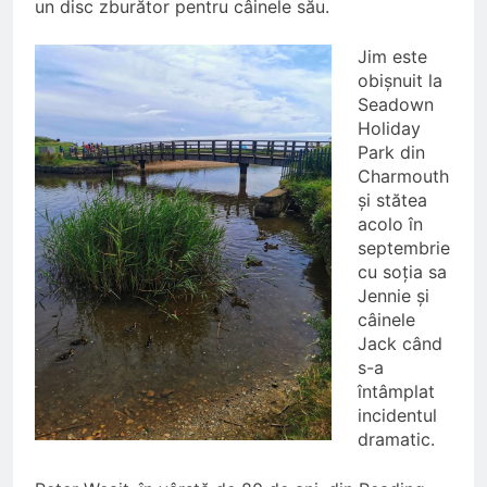
un disc zburător pentru câinele său.
Jim este
obișnuit la
Seadown
Holiday
Park din
Charmouth
și stătea
acolo în
septembrie
cu soția sa
Jennie și
câinele
Jack când
s-a
întâmplat
incidentul
dramatic.