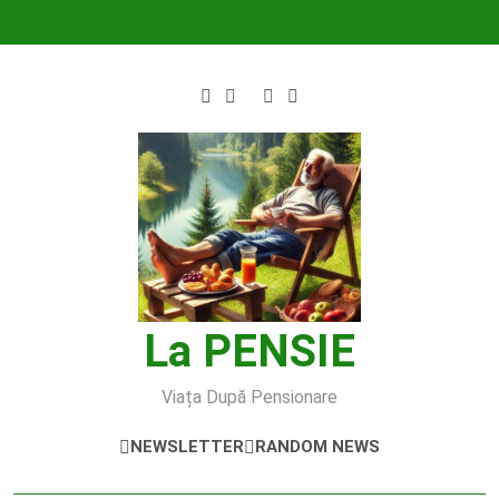
Skip
to
content
La PENSIE
Viața După Pensionare
NEWSLETTER
RANDOM NEWS