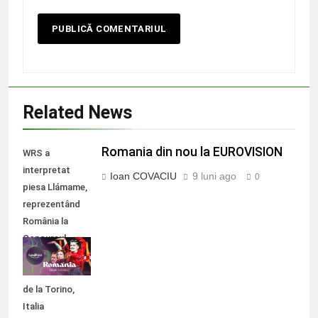
Related News
Romania din nou la EUROVISION
WRS a
interpretat
Ioan COVACIU
9 luni ago
0
piesa Llámame,
reprezentând
România la
Concursul
Muzical
Eurovision 2022
de la Torino,
Italia