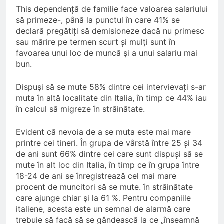
This dependență de familie face valoarea salariului
să primeze-, până la punctul în care 41% se
declară pregătiți să demisioneze dacă nu primesc
sau mărire pe termen scurt și mulți sunt în
favoarea unui loc de muncă și a unui salariu mai
bun.
Dispuși să se mute 58% dintre cei intervievați s-ar
muta în altă localitate din Italia, în timp ce 44% iau
în calcul să migreze în străinătate.
Evident că nevoia de a se muta este mai mare
printre cei tineri. În grupa de vârstă între 25 și 34
de ani sunt 66% dintre cei care sunt dispuși să se
mute în alt loc din Italia, în timp ce în grupa între
18-24 de ani se înregistrează cel mai mare
procent de muncitori să se mute. în străinătate
care ajunge chiar și la 61 %. Pentru companiile
italiene, acesta este un semnal de alarmă care
trebuie să facă să se gândească la ce „înseamnă