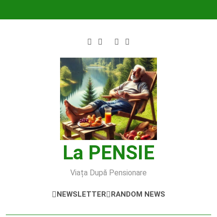
Skip
to
content
La PENSIE
Viața După Pensionare
NEWSLETTER
RANDOM NEWS