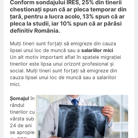
Conform sondajului IRES, 25% din tinerii
chestionați spun că ar pleca temporar din
țară, pentru a lucra acolo, 13% spun că ar
pleca la studii, iar 10% spun că ar părăsi
definitiv România.
Mulți tineri sunt forțați să emigreze din cauza
lipsei unui loc de muncă sau a
salariilor mici
Un alt motiv important aflat în spatele migrației
tinerilor este lipsa unui orizont profesional și
social. Mulți tineri sunt forțați să emigreze din
cauza lipsei unui loc de muncă sau a salariilor
mici.
Șomajul
în
rândul
tinerilor cu
vârsta sub
24 de ani
se apropie