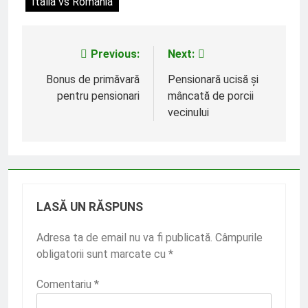
Italia vs Romania
Previous:
Next:
Navigare
în
Bonus de primăvară
Pensionară ucisă și
pentru pensionari
mâncată de porcii
articole
vecinului
LASĂ UN RĂSPUNS
Adresa ta de email nu va fi publicată.
Câmpurile
obligatorii sunt marcate cu
*
Comentariu
*