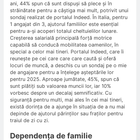
ani, 44% spun că sunt dispuși să plece și în
străinătate pentru a câștiga mai mult, potrivit unui
sondaj realizat de portalul Indeed. În Italia, pentru
1 angajat din 3, ajutorul familiilor este esențial
pentru a-și acoperi totalul cheltuielilor lunare.
Creșterea salarială principală forță motrice
capabilă să conducă mobilitatea oamenilor, în
special a celor mai tineri. Portalul Indeed, care îi
reunește pe cei care care care caută și oferă
locuri de muncă, a deschis cu un sondaj pe o mie
de angajare pentru a înțelege așteptările lor
pentru 2025. Aproape jumătate, 45%, spun că
sunt plătiți sub valoarea muncii lor, iar 10%
vorbesc despre un decalaj semnificativ. Cu
siguranță pentru multi, mai ales în cei mai tineri,
există dorința de a ajunge în situația de a nu mai
depinde de ajutorul părinților sau fraților pentru
traiul de zi cu zi.
Dependența de familie