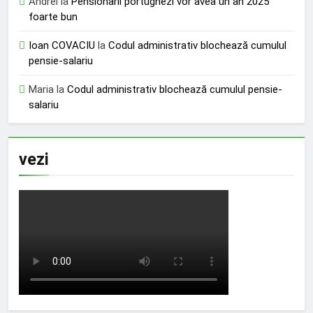
Andrei
la
Pensionarii portughezi vor avea un an 2025
foarte bun
Ioan COVACIU
la
Codul administrativ blochează cumulul
pensie-salariu
Maria
la
Codul administrativ blochează cumulul pensie-
salariu
vezi