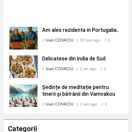
Am ales rezidenta in Portugalia..
Ioan COVACIU
10 luni ago
0
Delicatese din India de Sud
Ioan COVACIU
1 an ago
0
Ședințe de meditație pentru
tinerii și bătrânii din Vamvakou
Ioan COVACIU
2 ani ago
0
Categorii