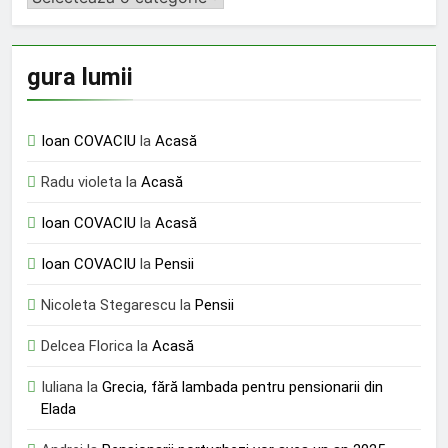
gura lumii
Ioan COVACIU
la
Acasă
Radu violeta
la
Acasă
Ioan COVACIU
la
Acasă
Ioan COVACIU
la
Pensii
Nicoleta Stegarescu
la
Pensii
Delcea Florica
la
Acasă
Iuliana
la
Grecia, fără lambada pentru pensionarii din
Elada