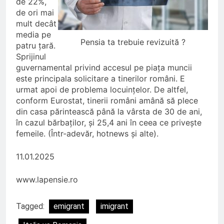
de 22%,
de ori mai
mult decât
media pe
Pensia ta trebuie revizuită ?
patru țară.
Sprijinul
guvernamental privind accesul pe piața muncii
este principala solicitare a tinerilor români. E
urmat apoi de problema locuințelor. De altfel,
conform Eurostat, tinerii români amână să plece
din casa părintească până la vârsta de 30 de ani,
în cazul bărbaților, și 25,4 ani în ceea ce privește
femeile. (Într-adevăr, hotnews și alte).
11.01.2025
www.lapensie.ro
Tagged:
emigrant
imigrant