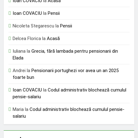
Ioan COVACIU
la
Acasă
Ioan COVACIU
la
Pensii
Nicoleta Stegarescu
la
Pensii
Delcea Florica
la
Acasă
Iuliana
la
Grecia, fără lambada pentru pensionarii din
Elada
Andrei
la
Pensionarii portughezi vor avea un an 2025
foarte bun
Ioan COVACIU
la
Codul administrativ blochează cumulul
pensie-salariu
Maria
la
Codul administrativ blochează cumulul pensie-
salariu