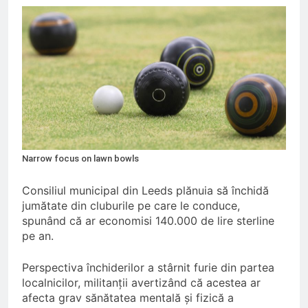
Pensionarii români care
continuă să muncească;
O Lună Ago
Pensii diminuate cu 85% pentru
aceste categorii de pensionari
6 Luni Ago
Romania din nou la
EUROVISION
9 Luni Ago
Manole: Costuri prea mari cu
plata pensiilor prin poștă;
Narrow focus on lawn bowls
9 Luni Ago
Sfințirea Catedralei Mântuirii
Consiliul municipal din Leeds plănuia să închidă
Neamului Românesc, cea mai
jumătate din cluburile pe care le conduce,
mare biserică ortodoxă din lume
9 Luni Ago
spunând că ar economisi 140.000 de lire sterline
pe an.
Perspectiva închiderilor a stârnit furie din partea
localnicilor, militanții avertizând că acestea ar
afecta grav sănătatea mentală și fizică a