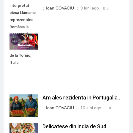
interpretat
Ioan COVACIU
9 luni ago
0
piesa Llámame,
reprezentând
România la
Concursul
Muzical
Eurovision 2022
de la Torino,
Italia
Am ales rezidenta in Portugalia..
Ioan COVACIU
10 luni ago
0
Delicatese din India de Sud