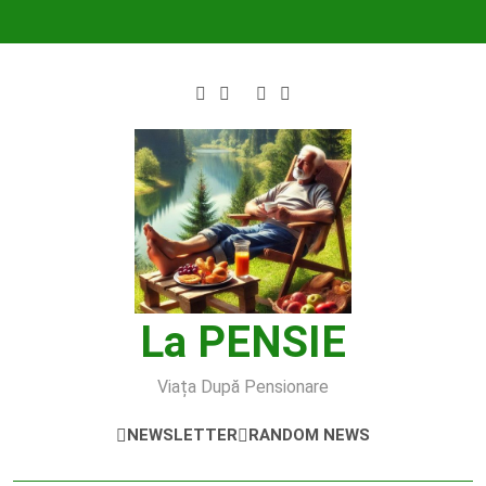
Skip
to
content
La PENSIE
Viața După Pensionare
NEWSLETTER
RANDOM NEWS