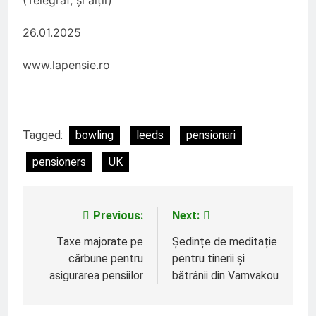
26.01.2025
www.lapensie.ro
Tagged:
bowling
leeds
pensionari
pensioners
UK
Previous:
Next:
Navigare
în
Taxe majorate pe
Ședințe de meditație
cărbune pentru
pentru tinerii și
articole
asigurarea pensiilor
bătrânii din Vamvakou