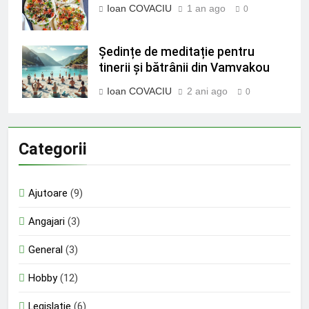
Ioan COVACIU
1 an ago
0
Ședințe de meditație pentru
tinerii și bătrânii din Vamvakou
Ioan COVACIU
2 ani ago
0
Categorii
Ajutoare
(9)
Angajari
(3)
General
(3)
Hobby
(12)
Legislație
(6)